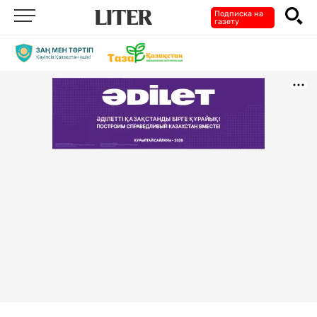
Подписка на
газету