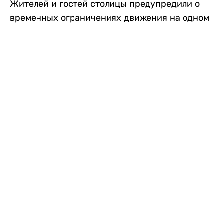
Жителей и гостей столицы предупредили о
временных ограничениях движения на одном
из самых загруженных проспектов города.
Причиной станут дорожные работы, которые
продлятся два дня, передает
Liter.kz
.
По информации городских служб, с 7 по 8
августа на проспекте Кабанбай батыра
пройдет ремонт дорожного покрытия. В связи
с этим движение будет частично ограничено
на участке от улицы Калкаман до улицы
Сарайшык. Полностью перекрывать дорогу не
планируется. На время ремонта движение
транспорта организуют по одной стороне
проезжей части в обоих направлениях, что
может привести к затруднениям в часы пик.