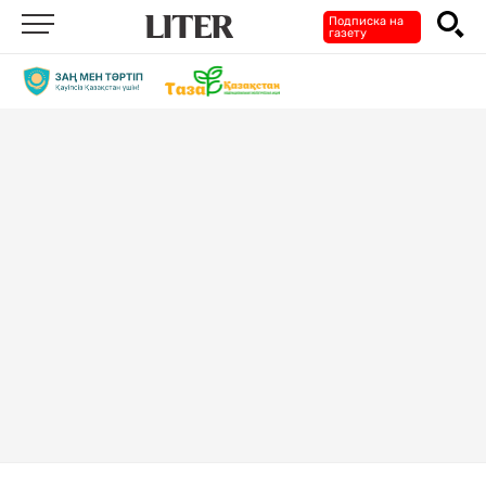
Подписка на
газету