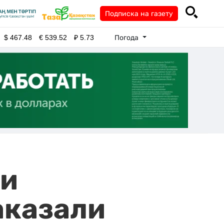
Подписка на газету
Погода
$
467.48
€
539.52
₽
5.73
 и
аказали