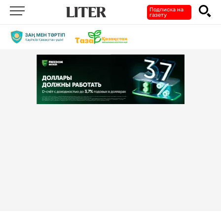
Подписка на
газету