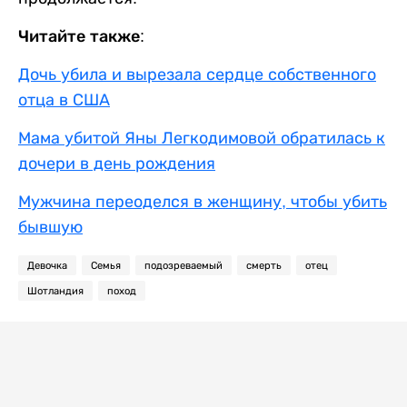
Читайте также:
Дочь убила и вырезала сердце собственного
отца в США
Мама убитой Яны Легкодимовой обратилась к
дочери в день рождения
Мужчина переоделся в женщину, чтобы убить
бывшую
Девочка
Семья
подозреваемый
смерть
отец
Шотландия
поход