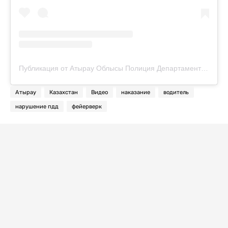
Публикация от Атырау Облысы Полиция Департаменті (@police.atyrau)
Атырау
Казахстан
Видео
наказание
водитель
нарушение пдд
фейерверк