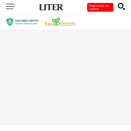
Подписка на
газету