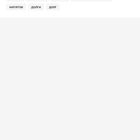
кипяток
долги
долг