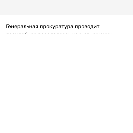
Генеральная прокуратура проводит
досудебное расследование в отношении
преступной группы, длительное время
занимавшейся экономической контрабандой
товаров из Китая в Казахстан, передает
Liter.kz
со ссылкой на Генпрокуратуру РК.
"Следствием установлено, что из 37
компаний, только по двум
аффилированным предприятиям
"Metlink" и "Urban Green" участниками
ОПГ причинен ущерб государству
свыше 2,7 млрд тенге", - говорится в
сообщении.