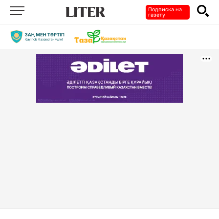
Подписка на
газету