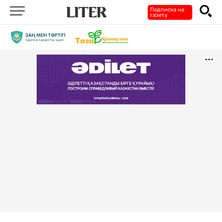
Подписка на
газету