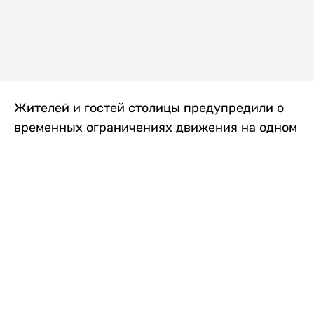
Жителей и гостей столицы предупредили о
временных ограничениях движения на одном
из самых загруженных проспектов города.
Причиной станут дорожные работы, которые
продлятся два дня, передает
Liter.kz
.
По информации городских служб, с 7 по 8
августа на проспекте Кабанбай батыра
пройдет ремонт дорожного покрытия. В связи
с этим движение будет частично ограничено
на участке от улицы Калкаман до улицы
Сарайшык. Полностью перекрывать дорогу не