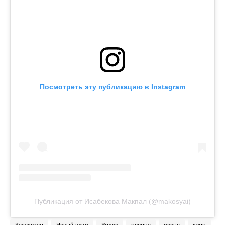
Посмотреть эту публикацию в Instagram
Публикация от Исабекова Макпал (@makosyai)
Казахстан
Новый клип
Видео
певица
песня
клип