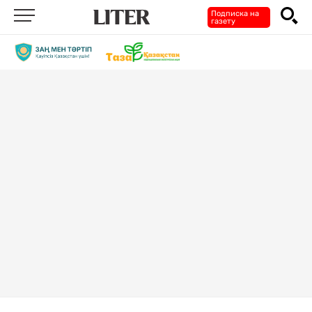
Подписка на
газету