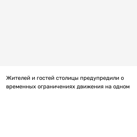
Жителей и гостей столицы предупредили о
временных ограничениях движения на одном
из самых загруженных проспектов города.
Причиной станут дорожные работы, которые
продлятся два дня, передает
Liter.kz
.
По информации городских служб, с 7 по 8
августа на проспекте Кабанбай батыра