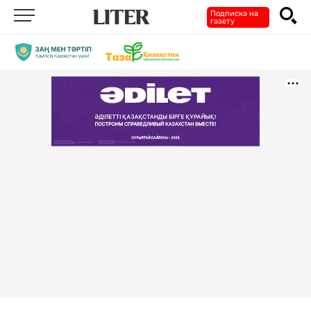
Подписка на
газету