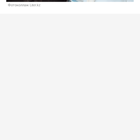
Фотоколлаж Liter.kz