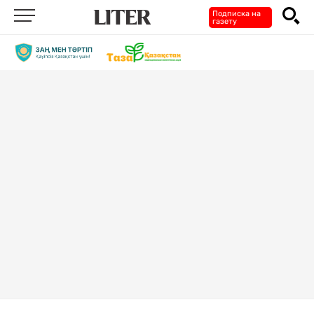
Подписка на
газету