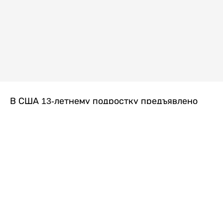
В США 13-летнему подростку предъявлено
обвинение в убийстве второй степени после
гибели его 14-летней сводной сестры. По
версии следствия, трагедия произошла
вскоре после ссоры между детьми, передает
Liter.kz
со ссылкой на
kmph.com
.
Как сообщили в полиции, девочка получила
огнестрельное ранение в голову. Она
скончалась от полученных травм.