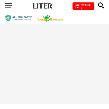
Подписка на
газету