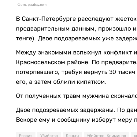
Фото: pixabay.com
В Санкт-Петербурге расследуют жесток
предварительным данным, произошло из-
тенге). Двое подозреваемых уже задер
Между знакомыми вспыхнул конфликт из
Красносельском районе. По предварит
потерпевшего, требуя вернуть 30 тысяч
его, а затем облили кипятком.
От полученных травм мужчина скончалс
Двое подозреваемых задержаны. По данн
Вскоре ему и сообщнику изберут меру 
Россия
Убийство
Деньги
Убийство. Криминал
к