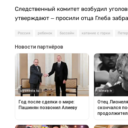
Следственный комитет возбудил уголов
утверждают – просили отца Глеба забра
Россия
ребенок
бассейн
катание с горки
Петер