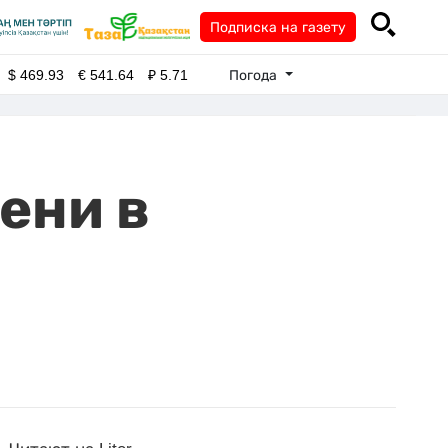
Подписка на газету
Погода
$
469.93
€
541.64
₽
5.71
ени в