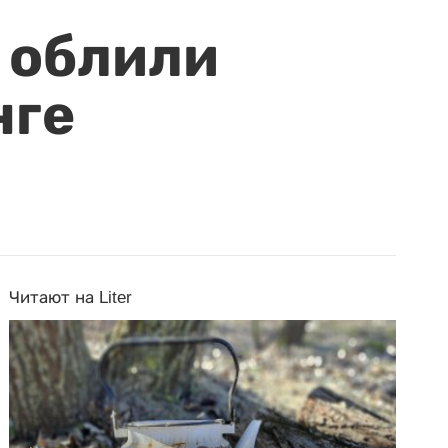
 облили
нге
Читают на Liter