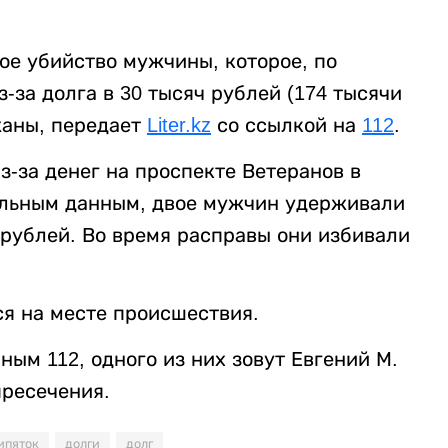
ое убийство мужчины, которое, по
за долга в 30 тысяч рублей (174 тысячи
жаны, передает
Liter.kz
со ссылкой на
112
.
-за денег на проспекте Ветеранов в
ельным данным, двое мужчин удерживали
 рублей. Во время расправы они избивали
я на месте происшествия.
ым 112, одного из них зовут Евгений М.
пресечения.
ипяток
долги
долг