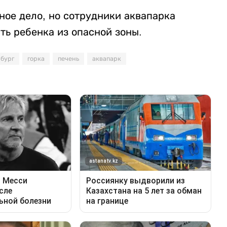
ное дело, но сотрудники аквапарка
ть ребенка из опасной зоны.
бург
горка
печень
аквапарк