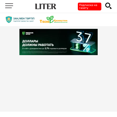
Подписка на
газету