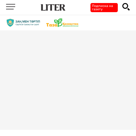
Подписка на
газету