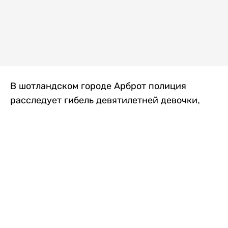
В шотландском городе Арброт полиция
расследует гибель девятилетней девочки,
которую нашли с тяжелыми травмами в
промышленной зоне, где семья разбила
палаточный лагерь. По подозрению в
убийстве ребенка задержан ее 35-летний
отец, передает
Liter.kz
со ссылкой на
The Sun
.
По данным полиции, семья из Западного
Йоркшира приехала в Арброт и разбила
палатку на территории заброшенной