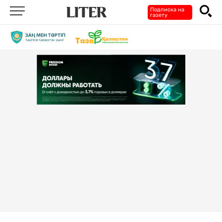
Подписка на
газету