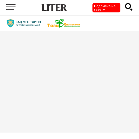
Подписка на
газету