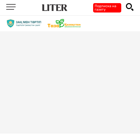
Подписка на
газету