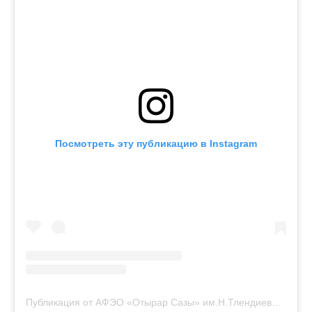
Посмотреть эту публикацию в Instagram
Публикация от АФЭО «Отырар Сазы» им.Н.Тлендиева (@otyrar.sazy)