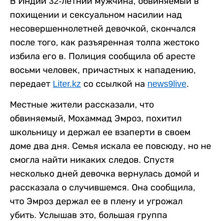
В Индии 32-летний мужчина, обвиняемый в
похищении и сексуальном насилии над
несовершеннолетней девочкой, скончался
после того, как разъяренная толпа жестоко
избила его в. Полиция сообщила об аресте
восьми человек, причастных к нападению,
передает
Liter.kz
со ссылкой на
news9live
.
Местные жители рассказали, что
обвиняемый, Мохаммад Эмроз, похитил
школьницу и держал ее взаперти в своем
доме два дня. Семья искала ее повсюду, но не
смогла найти никаких следов. Спустя
несколько дней девочка вернулась домой и
рассказала о случившемся. Она сообщила,
что Эмроз держал ее в плену и угрожал
убить. Услышав это, большая группа