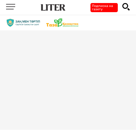
Подписка на
газету