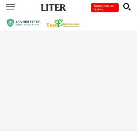
Подписка на
газету