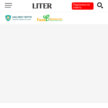
Подписка на
газету