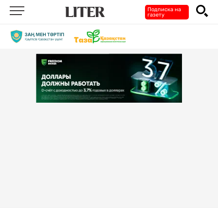
Подписка на
газету