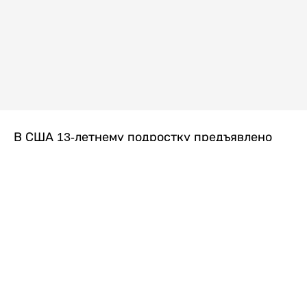
В США 13-летнему подростку предъявлено
обвинение в убийстве второй степени после
гибели его 14-летней сводной сестры. По
версии следствия, трагедия произошла
вскоре после ссоры между детьми, передает
Liter.kz
со ссылкой на
kmph.com
.
Как сообщили в полиции, девочка получила
огнестрельное ранение в голову. Она
скончалась от полученных травм.