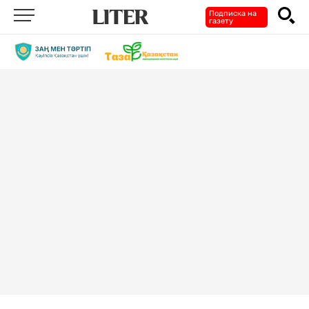
Подписка на
газету