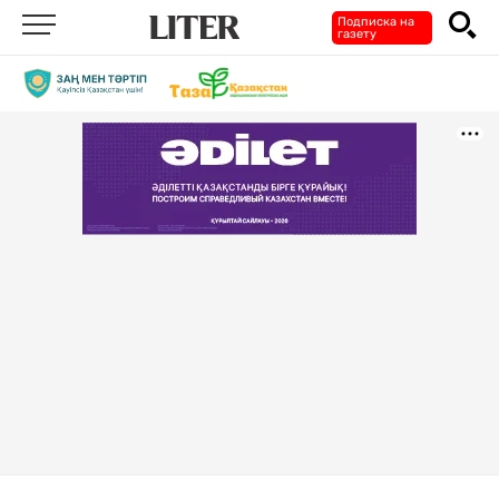
Подписка на
газету