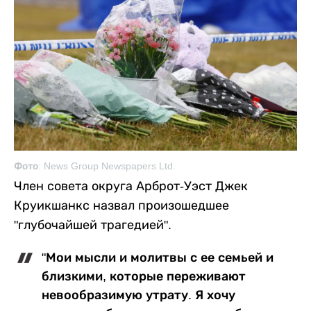
Фото: News Group Newspapers Ltd.
Член совета округа Арброт-Уэст Джек
Круикшанкс назвал произошедшее
"глубочайшей трагедией".
"Мои мысли и молитвы с ее семьей и
близкими, которые переживают
невообразимую утрату. Я хочу