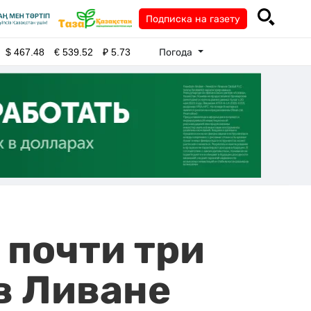
Подписка на газету
Погода
$
467.48
€
539.52
₽
5.73
 почти три
в Ливане