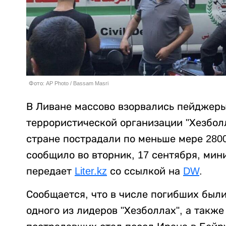
Фото: AP Photo / Bassam Masri
В Ливане массово взорвались пейджеры
террористической организации "Хезболл
стране пострадали по меньше мере 2800
сообщило во вторник, 17 сентября, мин
передает
Liter.kz
со ссылкой на
DW
.
Сообщается, что в числе погибших были
одного из лидеров "Хезболлах", а также