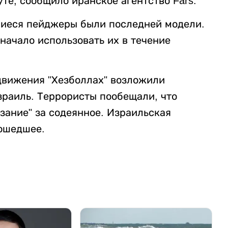
те, сообщило иранское агентство Fars.
шиеся пейджеры были последней модели.
начало использовать их в течение
движения "Хезболлах" возложили
зраиль. Террористы пообещали, что
зание" за содеянное. Израильская
ошедшее.