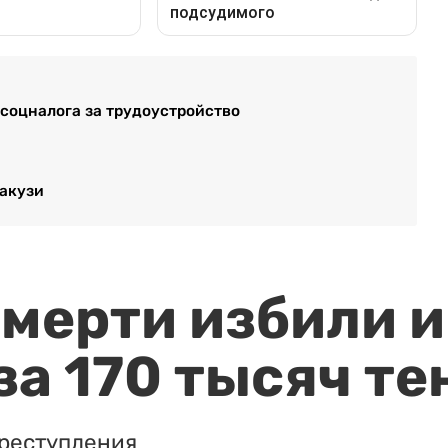
соцналога за трудоустройство
жакузи
мерти избили и
за 170 тысяч те
реступления.