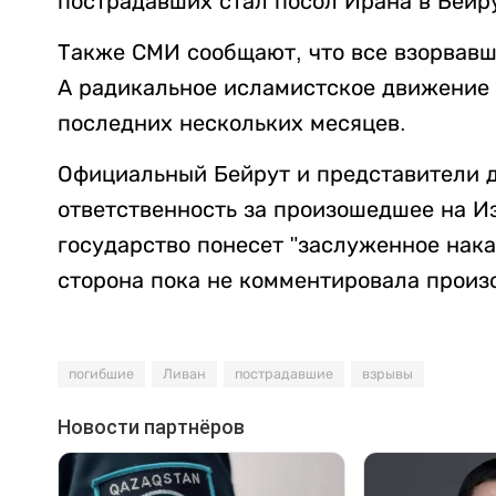
пострадавших стал посол Ирана в Бейру
Также СМИ сообщают, что все взорвав
А радикальное исламистское движение 
последних нескольких месяцев.
Официальный Бейрут и представители 
ответственность за произошедшее на И
государство понесет "заслуженное нака
сторона пока не комментировала произ
погибшие
Ливан
пострадавшие
взрывы