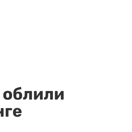
 облили
нге