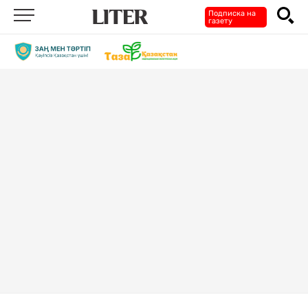
Подписка на
газету