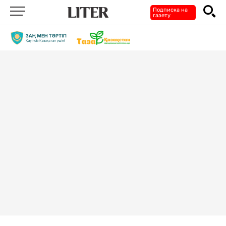
Подписка на
газету