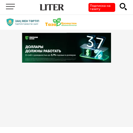
Подписка на
газету