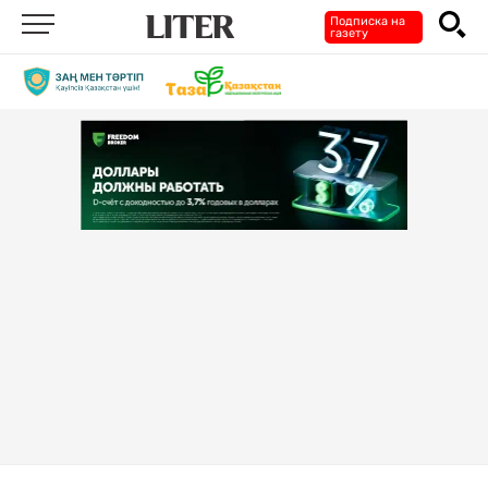
Подписка на
газету