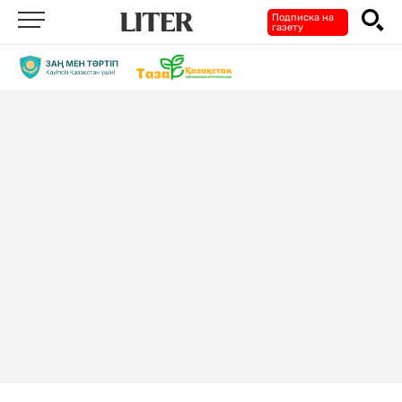
Подписка на
газету