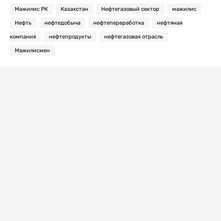
Мажилис РК
Казахстан
Нефтегазовый сектор
мажилис
Нефть
нефтедобыча
нефтепереработка
нефтяная
компания
нефтепродукты
нефтегазовая отрасль
Мажилисмен