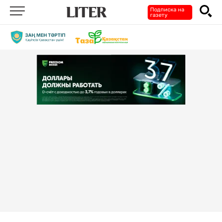
Подписка на
газету