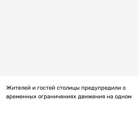
Жителей и гостей столицы предупредили о
временных ограничениях движения на одном
из самых загруженных проспектов города.
Причиной станут дорожные работы, которые
продлятся два дня, передает
Liter.kz
.
По информации городских служб, с 7 по 8