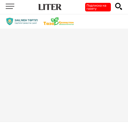
Подписка на
газету