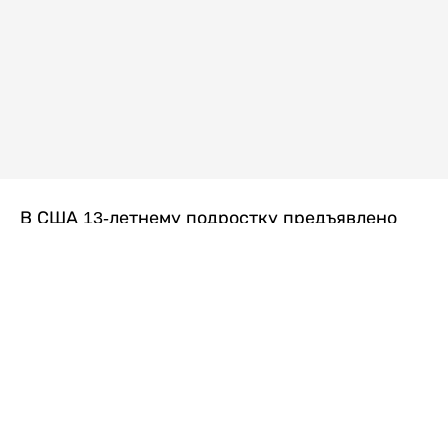
В США 13-летнему подростку предъявлено
обвинение в убийстве второй степени после
гибели его 14-летней сводной сестры. По
версии следствия, трагедия произошла
вскоре после ссоры между детьми, передает
Liter.kz
со ссылкой на
kmph.com
.
Как сообщили в полиции, девочка получила
огнестрельное ранение в голову. Она