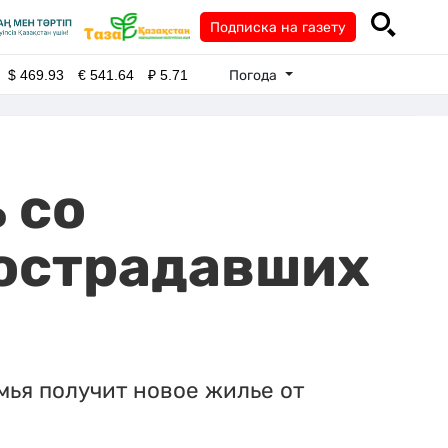
Подписка на газету
Погода
$
469.93
€
541.64
₽
5.71
 со
пострадавших
ья получит новое жилье от