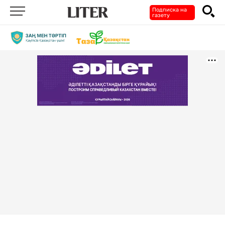
Подписка на
газету