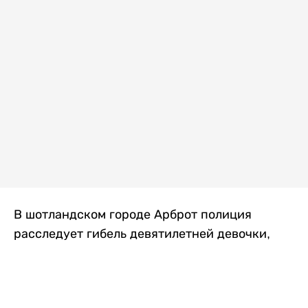
В шотландском городе Арброт полиция
расследует гибель девятилетней девочки,
которую нашли с тяжелыми травмами в
промышленной зоне, где семья разбила
палаточный лагерь. По подозрению в