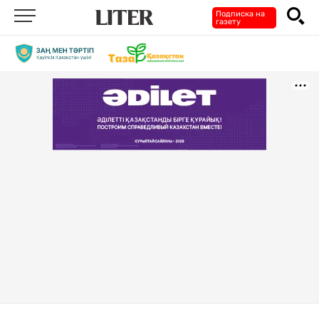
Подписка на
газету