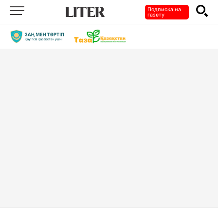
Подписка на
газету