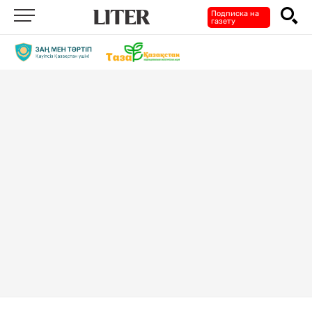
Подписка на
газету