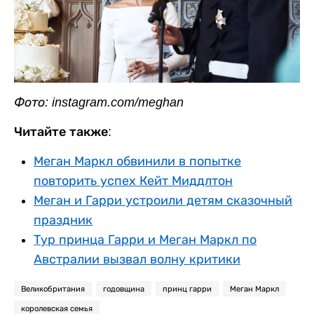
Фото: instagram.com/meghan
Читайте также:
Меган Маркл обвинили в попытке
повторить успех Кейт Миддлтон
Меган и Гарри устроили детям сказочный
праздник
Тур принца Гарри и Меган Маркл по
Австралии вызвал волну критики
Великобритания
годовщина
принц гарри
Меган Маркл
королевская семья