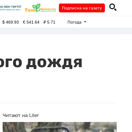
Подписка на газету
Погода
$
469.93
€
541.64
₽
5.71
ого дождя
Читают на Liter