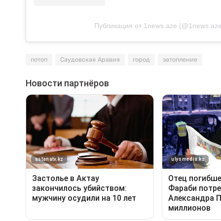
Публикация от 1news.aze (@1news.aze
потоп
Саудовская Аравия
город
затопление