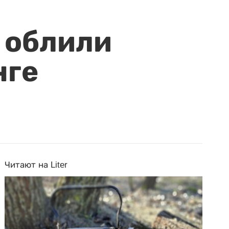
 облили
нге
Читают на Liter