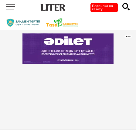
Подписка на
газету