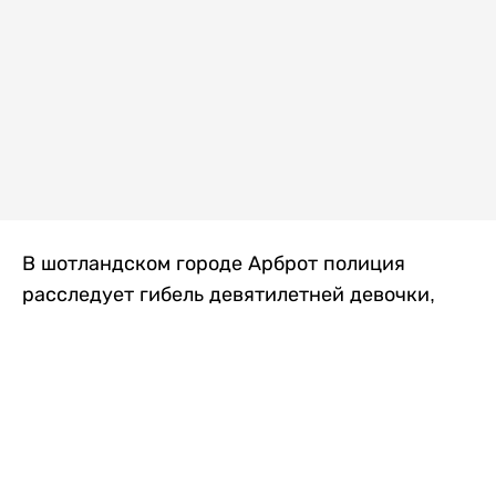
В шотландском городе Арброт полиция
расследует гибель девятилетней девочки,
которую нашли с тяжелыми травмами в
промышленной зоне, где семья разбила
палаточный лагерь. По подозрению в
убийстве ребенка задержан ее 35-летний
отец, передает
Liter.kz
со ссылкой на
The Sun
.