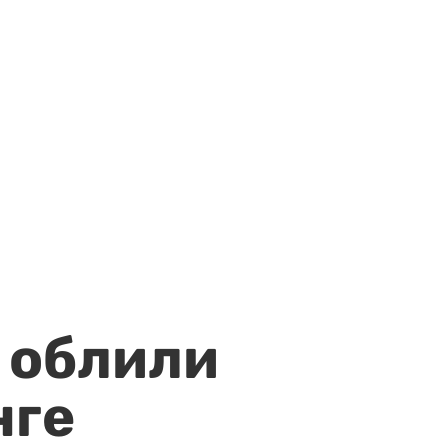
 облили
нге