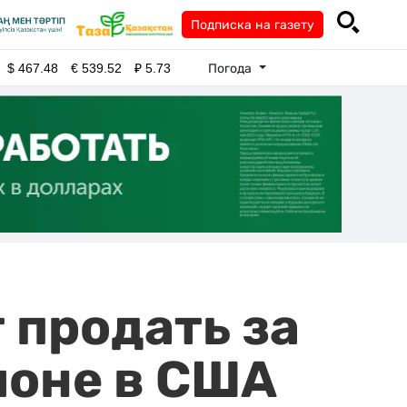
Подписка на газету
Погода
$
467.48
€
539.52
₽
5.73
 продать за
ионе в США