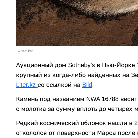
Фото: Bild
Аукционный дом Sotheby’s в Нью-Йорке 
крупный из когда-либо найденных на З
Liter.kz
со ссылкой на
Bild
.
Камень под названием NWA 16788 весит 
с молотка за сумму вплоть до четырех 
Редкий космический обломок нашли в 20
откололся от поверхности Марса после 