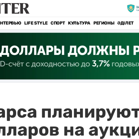
НТЕРВЬЮ
LIFE STYLE
СПОРТ
КУЛЬТУРА
РЕГИОНЫ
ӘДІЛЕТ
арса планируют
ларов на аукц