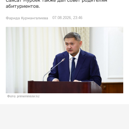
Саясат Нурбек также дал совет родителям
абитуриентов.
07.08.2026, 23:46
Фарида Курмангалиева
Фото: primeminister.kz