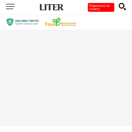
Подписка на
газету