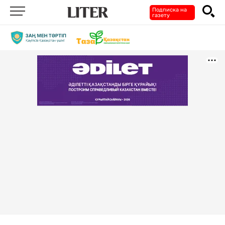
Подписка на
газету