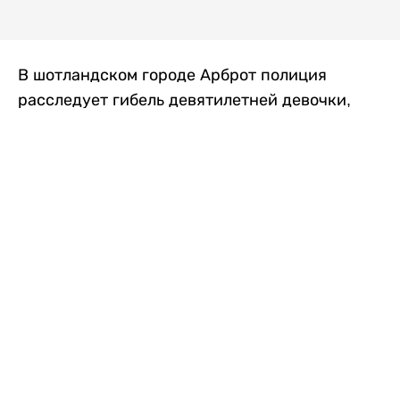
В шотландском городе Арброт полиция
расследует гибель девятилетней девочки,
которую нашли с тяжелыми травмами в
промышленной зоне, где семья разбила
палаточный лагерь. По подозрению в
убийстве ребенка задержан ее 35-летний
отец, передает
Liter.kz
со ссылкой на
The Sun
.
По данным полиции, семья из Западного
Йоркшира приехала в Арброт и разбила
палатку на территории заброшенной
промышленной зоны неподалеку от пляжа.
Вместе с родителями были двое детей.
Местные жители рассказали, что вечером в