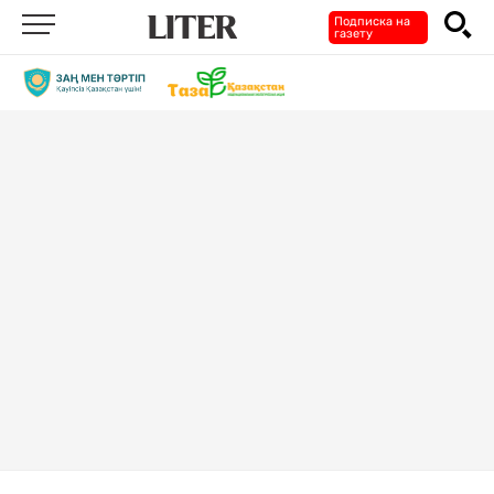
Подписка на
газету