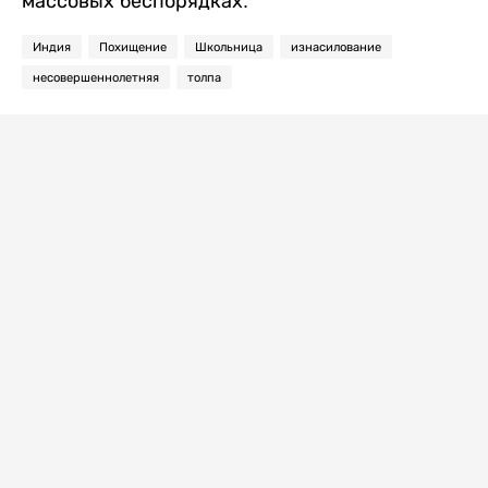
массовых беспорядках.
Индия
Похищение
Школьница
изнасилование
несовершеннолетняя
толпа