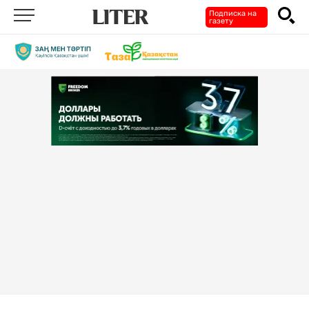
Подписка на
газету