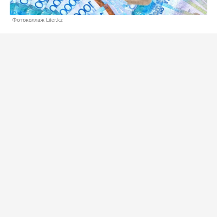
Фотоколлаж Liter.kz