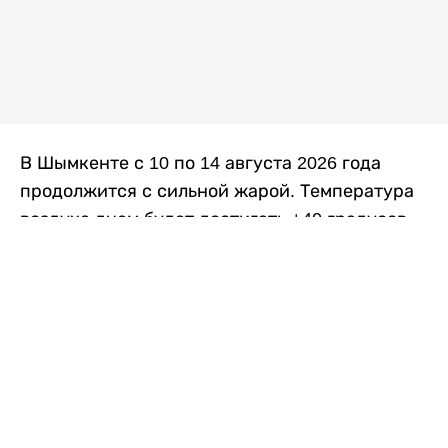
В Шымкенте с 10 по 14 августа 2026 года
продолжится с сильной жарой. Температура
воздуха днем будет достигать +40 градусов,
осадков не ожидается, передает
Liter.kz
со
ссылкой на
данные
Казгидромета.
Согласно информации синоптиков, будущая
рабочая неделя в городе сохранится
переменная облачность. К концу недели жара
немного ослабеет.
Понедельник, 10 августа:
ночью +23…+25