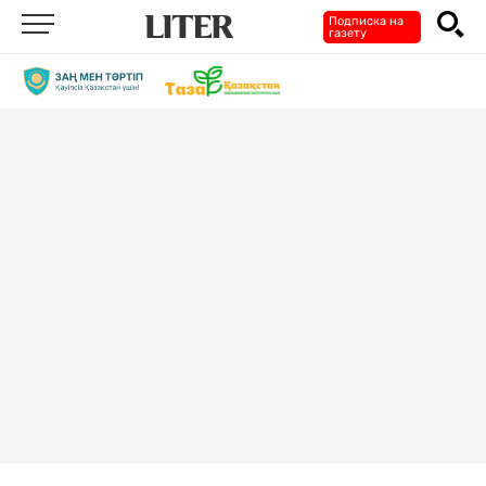
Подписка на
газету