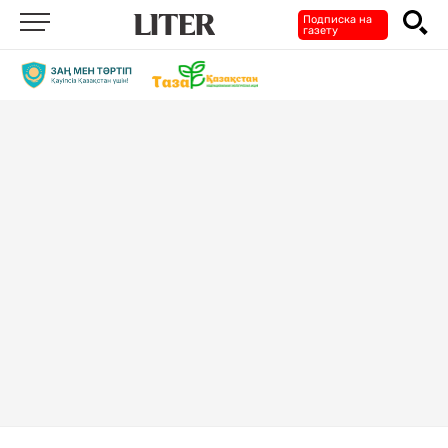
Подписка на
газету