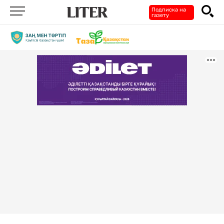
Подписка на
газету