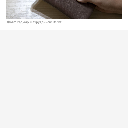
Фото: Радмир Фахрутдинов/Liter.kz