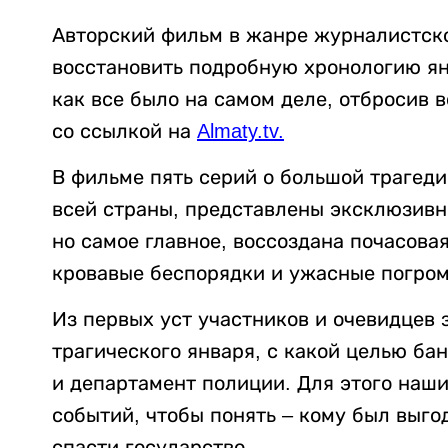
Авторский фильм в жанре журналистско
восстановить подробную хронологию ян
как все было на самом деле, отбросив 
со ссылкой на
Almaty.tv.
В фильме пять серий о большой трагед
всей страны, представлены эксклюзивн
но самое главное, воссоздана почасова
кровавые беспорядки и ужасные погром
Из первых уст участников и очевидцев з
трагического января, с какой целью ба
и департамент полиции. Для этого наш
событий, чтобы понять – кому был выгод
спасти государство.