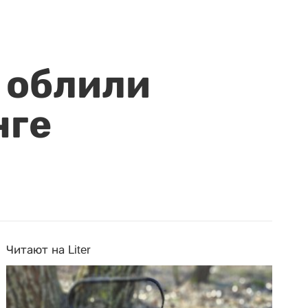
 облили
нге
Читают на Liter