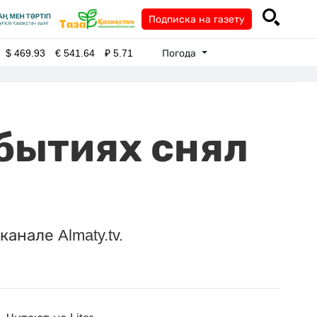
Подписка на газету
Погода
$
469.93
€
541.64
₽
5.71
бытиях снял
анале Almaty.tv.