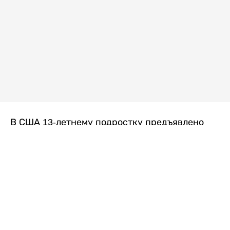
В США 13-летнему подростку предъявлено
обвинение в убийстве второй степени после
гибели его 14-летней сводной сестры. По
версии следствия, трагедия произошла
вскоре после ссоры между детьми, передает
Liter.kz
со ссылкой на
kmph.com
.
Как сообщили в полиции, девочка получила
огнестрельное ранение в голову. Она