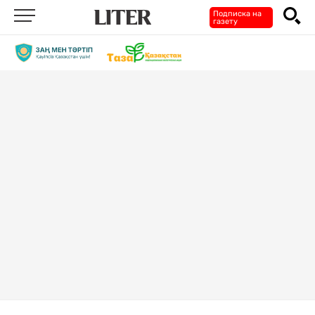
Подписка на
газету