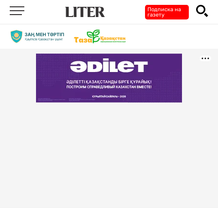
Подписка на
газету