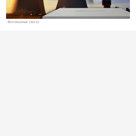
Фотоколлаж Liter.kz