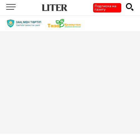
Подписка на
газету